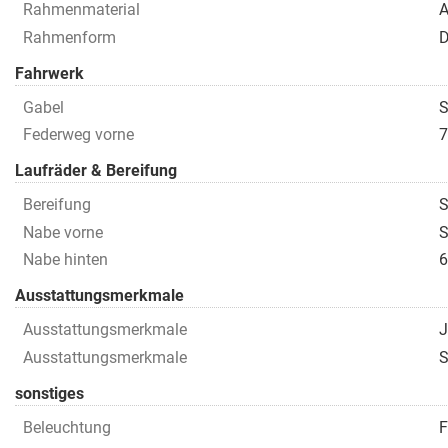
Rahmenmaterial
A
Rahmenform
D
Fahrwerk
Gabel
S
Federweg vorne
7
Laufräder & Bereifung
Bereifung
S
Nabe vorne
S
Nabe hinten
6
Ausstattungsmerkmale
Ausstattungsmerkmale
J
Ausstattungsmerkmale
S
sonstiges
Beleuchtung
F