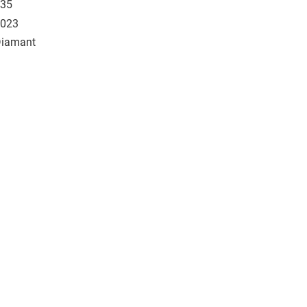
35
023
iamant