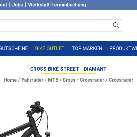
vent
Jobs
Werkstatt-Terminbuchung
GUTSCHEINE
BIKE-OUTLET
TOP-MARKEN
PRODUKTW
CROSS BIKE STREET - DIAMANT
Home
/
Fahrräder
/
MTB / Cross
/
Crossräder
/
Crossräder