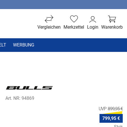
Vergleichen
Merkzettel
Login
Warenkorb
ELT
WERBUNG
Art. NR: 94869
899,95 €
799,95 €
Stck