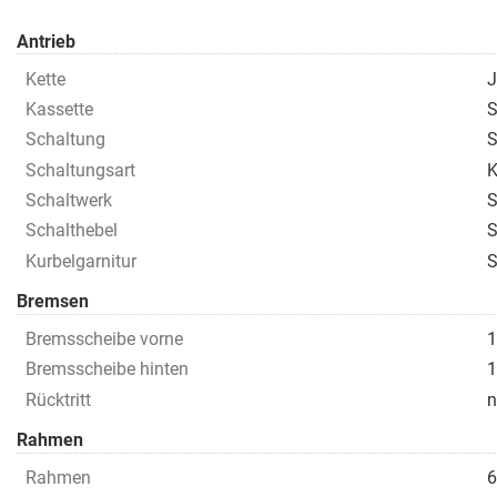
Antrieb
Kette
J
Kassette
S
Schaltung
S
Schaltungsart
K
Schaltwerk
S
Schalthebel
S
Kurbelgarnitur
S
Bremsen
Bremsscheibe vorne
1
Bremsscheibe hinten
1
Rücktritt
n
Rahmen
Rahmen
6