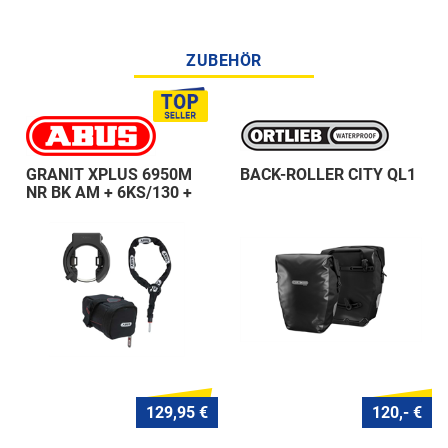
ZUBEHÖR
GRANIT XPLUS 6950M
BACK-ROLLER CITY QL1
NR BK AM + 6KS/130 +
ST 5950
129,95 €
120,- €