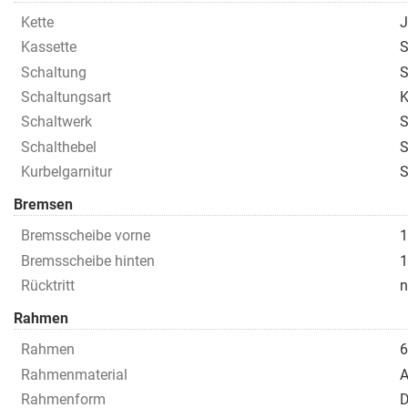
Kette
J
Kassette
S
Schaltung
S
Schaltungsart
K
Schaltwerk
S
Schalthebel
S
Kurbelgarnitur
S
Bremsen
Bremsscheibe vorne
1
Bremsscheibe hinten
1
Rücktritt
n
Rahmen
Rahmen
6
Rahmenmaterial
A
Rahmenform
D