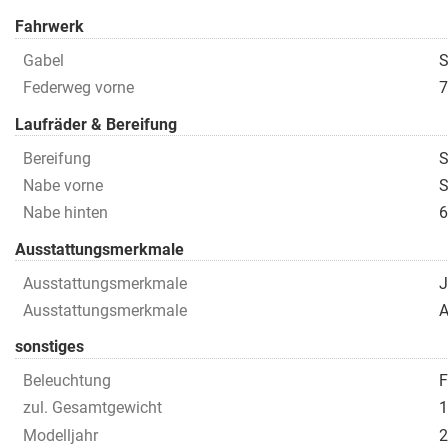
Fahrwerk
Gabel
S
Federweg vorne
7
Laufräder & Bereifung
Bereifung
S
Nabe vorne
S
Nabe hinten
6
Ausstattungsmerkmale
Ausstattungsmerkmale
J
Ausstattungsmerkmale
A
sonstiges
Beleuchtung
F
zul. Gesamtgewicht
1
Modelljahr
2