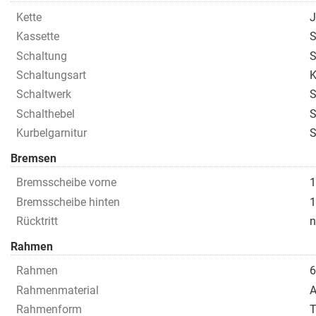
Kette
J
Kassette
S
Schaltung
S
Schaltungsart
K
Schaltwerk
S
Schalthebel
S
Kurbelgarnitur
S
Bremsen
Bremsscheibe vorne
1
Bremsscheibe hinten
1
Rücktritt
n
Rahmen
Rahmen
6
Rahmenmaterial
A
Rahmenform
T