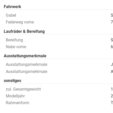
Fahrwerk
Gabel
S
Federweg vorne
7
Laufräder & Bereifung
Bereifung
S
Nabe vorne
6
Ausstattungsmerkmale
Ausstattungsmerkmale
J
Ausstattungsmerkmale
A
sonstiges
zul. Gesamtgewicht
1
Modelljahr
2
Rahmenform
T