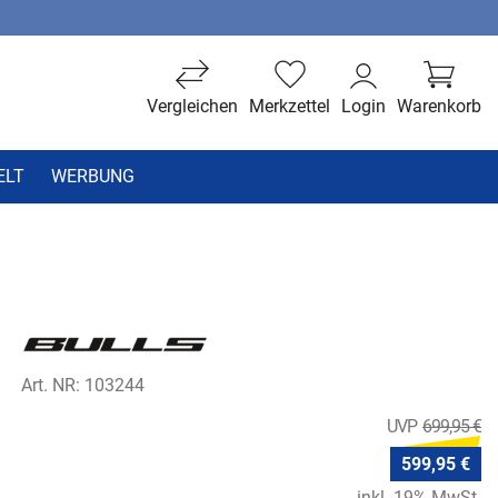
Vergleichen
Merkzettel
Login
Warenkorb
ELT
WERBUNG
Art. NR: 103244
699,95 €
599,95 €
inkl. 19% MwSt.