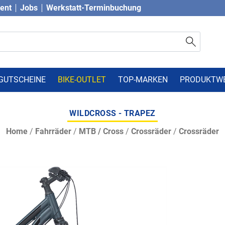
vent
Jobs
Werkstatt-Terminbuchung
GUTSCHEINE
BIKE-OUTLET
TOP-MARKEN
PRODUKTW
WILDCROSS - TRAPEZ
Home
/
Fahrräder
/
MTB / Cross
/
Crossräder
/
Crossräder