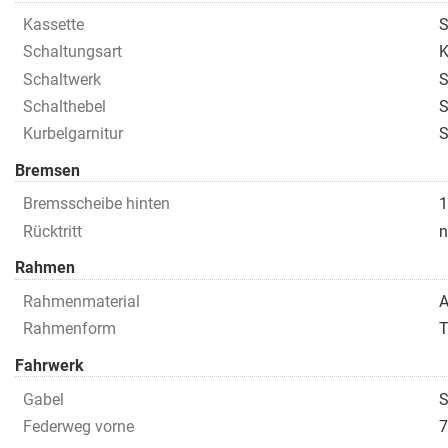
Kassette
S
Schaltungsart
K
Schaltwerk
S
Schalthebel
S
Kurbelgarnitur
S
Bremsen
Bremsscheibe hinten
1
Rücktritt
n
Rahmen
Rahmenmaterial
A
Rahmenform
T
Fahrwerk
Gabel
S
Federweg vorne