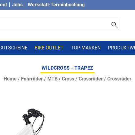
vent
Jobs
Werkstatt-Terminbuchung
GUTSCHEINE
BIKE-OUTLET
TOP-MARKEN
PRODUKTW
WILDCROSS - TRAPEZ
Home
/
Fahrräder
/
MTB / Cross
/
Crossräder
/
Crossräder