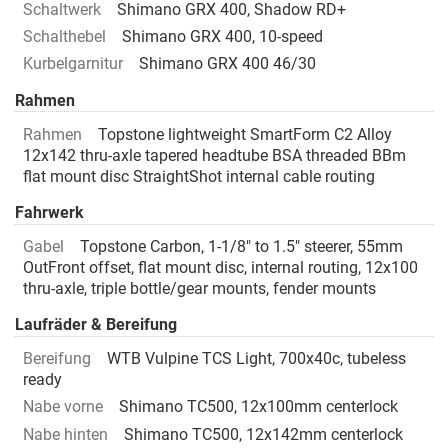
Schaltwerk
Shimano GRX 400, Shadow RD+
Schalthebel
Shimano GRX 400, 10-speed
Kurbelgarnitur
Shimano GRX 400 46/30
Rahmen
Rahmen
Topstone lightweight SmartForm C2 Alloy
12x142 thru-axle tapered headtube BSA threaded BBm
flat mount disc StraightShot internal cable routing
Fahrwerk
Gabel
Topstone Carbon, 1-1/8" to 1.5" steerer, 55mm
OutFront offset, flat mount disc, internal routing, 12x100
thru-axle, triple bottle/gear mounts, fender mounts
Laufräder & Bereifung
Bereifung
WTB Vulpine TCS Light, 700x40c, tubeless
ready
Nabe vorne
Shimano TC500, 12x100mm centerlock
Nabe hinten
Shimano TC500, 12x142mm centerlock