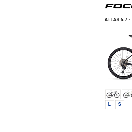
ATLAS 6.7 -
L
S