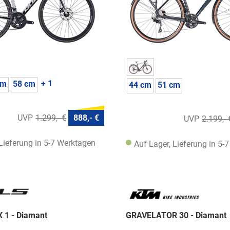
+ 1
cm
58 cm
44 cm
51 cm
1.299,- €
888,- €
2.199,- 
 Lieferung in 5-7 Werktagen
Auf Lager, Lieferung in 5-
1 - Diamant
GRAVELATOR 30 - Diamant