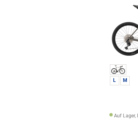
L
M
Auf Lager,