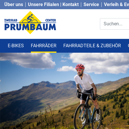
Über uns
Unsere Filialen | Kontakt
Service
Verleih & E
E-BIKES
FAHRRÄDER
FAHRRADTEILE & ZUBEHÖR