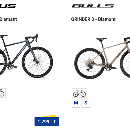
 Diamant
GRINDER 3 - Diamant
M
S
1.799,- €