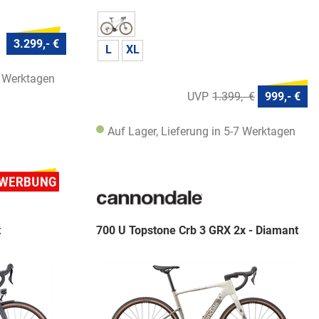
3.299,- €
L
XL
7 Werktagen
1.399,- €
999,- €
Auf Lager, Lieferung in 5-7 Werktagen
t
700 U Topstone Crb 3 GRX 2x - Diamant