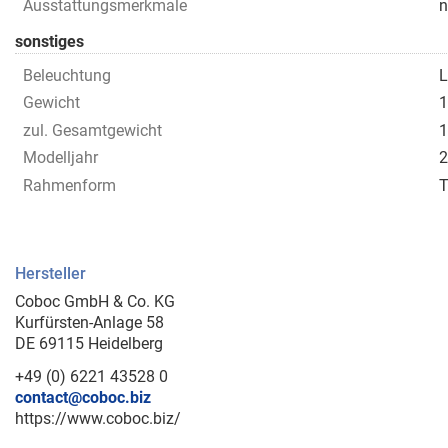
Ausstattungsmerkmale
n
sonstiges
Beleuchtung
L
Gewicht
1
zul. Gesamtgewicht
1
Modelljahr
2
Rahmenform
T
Hersteller
Coboc GmbH & Co. KG
Kurfürsten-Anlage 58
DE 69115 Heidelberg
+49 (0) 6221 43528 0
contact@coboc.biz
https://www.coboc.biz/