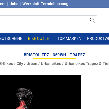
vent
Jobs
Werkstatt-Terminbuchung
GUTSCHEINE
BIKE-OUTLET
TOP-MARKEN
PRODUKTW
BRISTOL TPZ - 360WH - TRAPEZ
E-Bikes
/
City / Urban
/
Urbanbikes
/
Urbanbikes Trapez & Tief