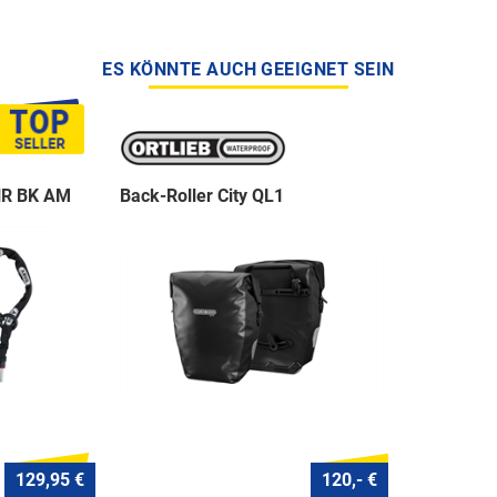
ES KÖNNTE AUCH GEEIGNET SEIN
NR BK AM
Back-Roller City QL1
129,95 €
120,- €