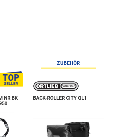
ZUBEHÖR
M NR BK
BACK-ROLLER CITY QL1
950