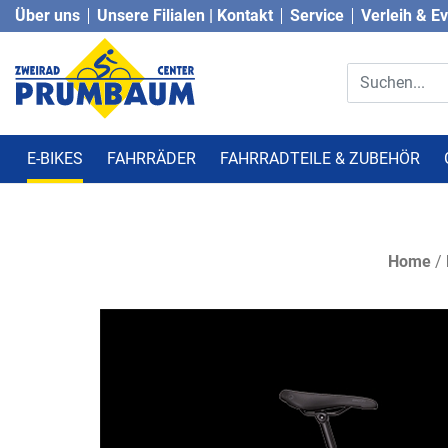
Über uns
Unsere Filialen | Kontakt
Service
Verleih & E
E-BIKES
FAHRRÄDER
FAHRRADTEILE & ZUBEHÖR
Home
/