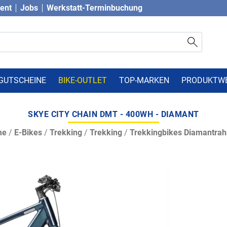
vent
Jobs
Werkstatt-Terminbuchung
GUTSCHEINE
BIKE-OUTLET
TOP-MARKEN
PRODUKTW
SKYE CITY CHAIN DMT - 400WH - DIAMANT
me
/
E-Bikes
/
Trekking
/
Trekking
/
Trekkingbikes Diamantra