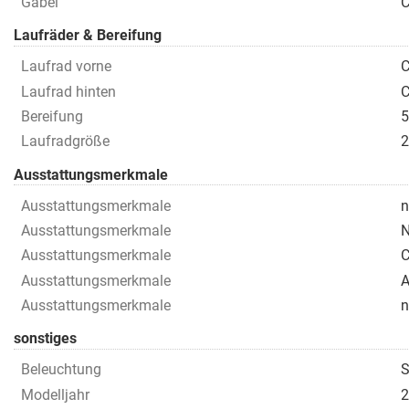
Gabel
C
Laufräder & Bereifung
Laufrad vorne
C
Laufrad hinten
C
Bereifung
5
Laufradgröße
Ausstattungsmerkmale
Ausstattungsmerkmale
n
Ausstattungsmerkmale
N
Ausstattungsmerkmale
C
Ausstattungsmerkmale
A
Ausstattungsmerkmale
n
sonstiges
Beleuchtung
S
Modelljahr
2