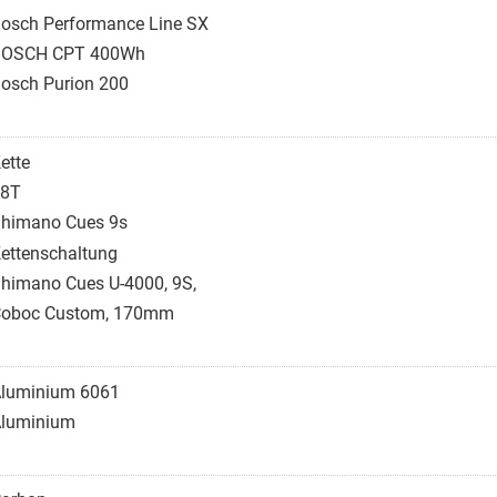
osch Performance Line SX
BOSCH CPT 400Wh
osch Purion 200
ette
38T
himano Cues 9s
ettenschaltung
himano Cues U-4000, 9S,
oboc Custom, 170mm
luminium 6061
luminium