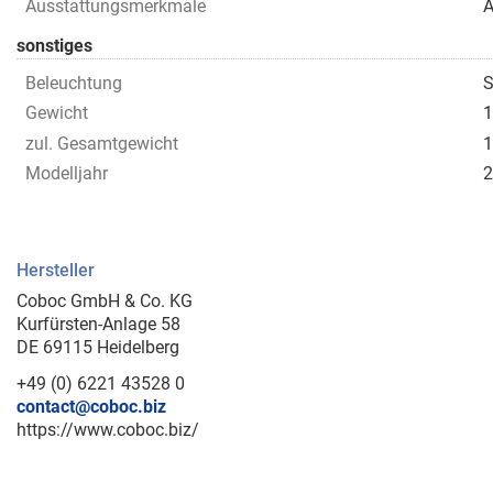
Ausstattungsmerkmale
A
sonstiges
Beleuchtung
S
Gewicht
1
zul. Gesamtgewicht
1
Modelljahr
2
Hersteller
Coboc GmbH & Co. KG
Kurfürsten-Anlage 58
DE 69115 Heidelberg
+49 (0) 6221 43528 0
contact@coboc.biz
https://www.coboc.biz/