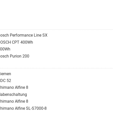
osch Performance Line SX
BOSCH CPT 400Wh
400Wh
osch Purion 200
iemen
DC 52
himano Alfine 8
abenschaltung
himano Alfine 8
himano Alfine SL-S7000-8