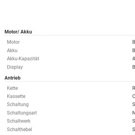
Motor/ Akku
Motor
B
Akku
Akku-Kapazität
Display
B
Antrieb
Kette
R
Kassette
C
Schaltung
S
Schaltungsart
N
Schaltwerk
S
Schalthebel
S