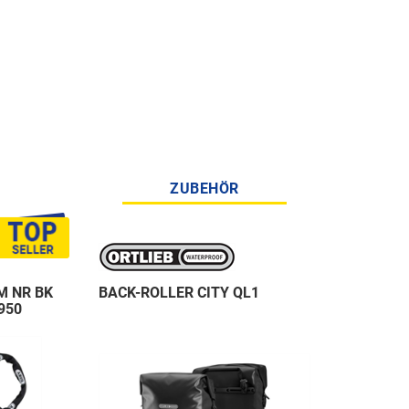
ZUBEHÖR
M NR BK
BACK-ROLLER CITY QL1
950