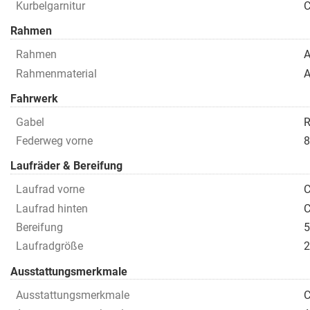
Kurbelgarnitur
C
Rahmen
Rahmen
A
Rahmenmaterial
A
Fahrwerk
Gabel
R
Federweg vorne
8
Laufräder & Bereifung
Laufrad vorne
C
Laufrad hinten
C
Bereifung
5
Laufradgröße
Ausstattungsmerkmale
Ausstattungsmerkmale
C