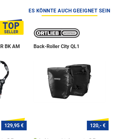
ES KÖNNTE AUCH GEEIGNET SEIN
NR BK AM
Back-Roller City QL1
129,95 €
120,- €