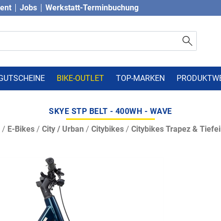
vent
Jobs
Werkstatt-Terminbuchung
GUTSCHEINE
BIKE-OUTLET
TOP-MARKEN
PRODUKTW
SKYE STP BELT - 400WH - WAVE
/
E-Bikes
/
City / Urban
/
Citybikes
/
Citybikes Trapez & Tiefei