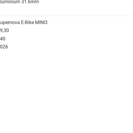
luminium 31.6mm
upernova E-Bike MINI3
9,30
40
026