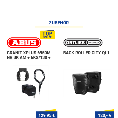
ZUBEHÖR
GRANIT XPLUS 6950M
BACK-ROLLER CITY QL1
NR BK AM + 6KS/130 +
ST 5950
129,95 €
120,- €