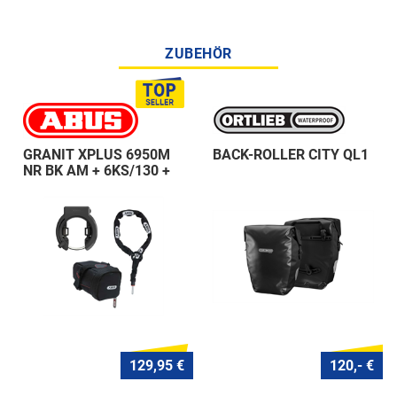
ZUBEHÖR
GRANIT XPLUS 6950M
BACK-ROLLER CITY QL1
NR BK AM + 6KS/130 +
ST 5950
129,95 €
120,- €