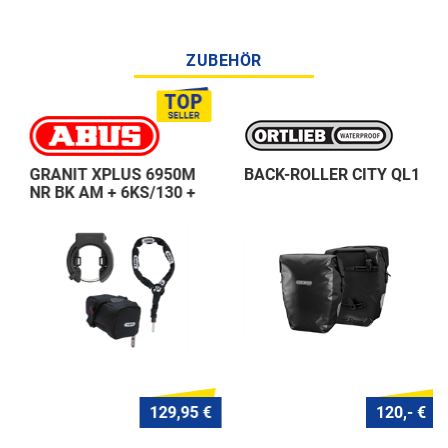
ZUBEHÖR
GRANIT XPLUS 6950M
BACK-ROLLER CITY QL1
NR BK AM + 6KS/130 +
ST 5950
129,95 €
120,- €