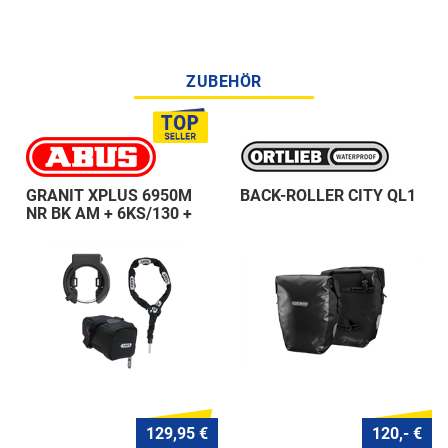
ZUBEHÖR
GRANIT XPLUS 6950M
BACK-ROLLER CITY QL1
NR BK AM + 6KS/130 +
ST 5950
129,95 €
120,- €