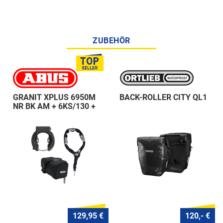
ZUBEHÖR
GRANIT XPLUS 6950M
BACK-ROLLER CITY QL1
NR BK AM + 6KS/130 +
ST 5950
129,95 €
120,- €