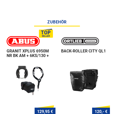
ZUBEHÖR
GRANIT XPLUS 6950M
BACK-ROLLER CITY QL1
NR BK AM + 6KS/130 +
ST 5950
129,95 €
120,- €