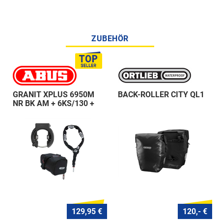
ZUBEHÖR
GRANIT XPLUS 6950M
BACK-ROLLER CITY QL1
NR BK AM + 6KS/130 +
ST 5950
129,95 €
120,- €