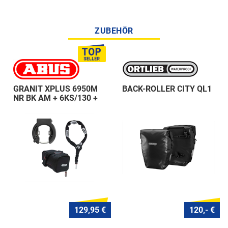
ZUBEHÖR
GRANIT XPLUS 6950M
BACK-ROLLER CITY QL1
NR BK AM + 6KS/130 +
ST 5950
129,95 €
120,- €