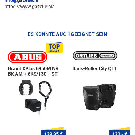
info@gazelle.nl
https://www.gazelle.nl/
ES KÖNNTE AUCH GEEIGNET SEIN
Granit XPlus 6950M NR
Back-Roller City QL1
BK AM + 6KS/130 + ST
5950
129,95 €
120,- €