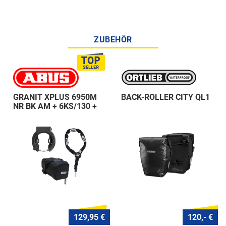
ZUBEHÖR
GRANIT XPLUS 6950M
BACK-ROLLER CITY QL1
NR BK AM + 6KS/130 +
ST 5950
129,95 €
120,- €