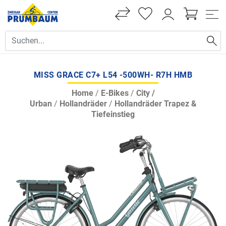
MISS GRACE C7+ L54 -500WH- R7H HMB
Home
/
E-Bikes
/
City /
Urban
/
Hollandräder
/
Hollandräder Trapez &
Tiefeinstieg