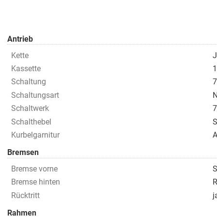
Antrieb
Kette
J
Kassette
1
Schaltung
7
Schaltungsart
N
Schaltwerk
7
Schalthebel
S
Kurbelgarnitur
A
Bremsen
Bremse vorne
S
Bremse hinten
R
Rücktritt
j
Rahmen