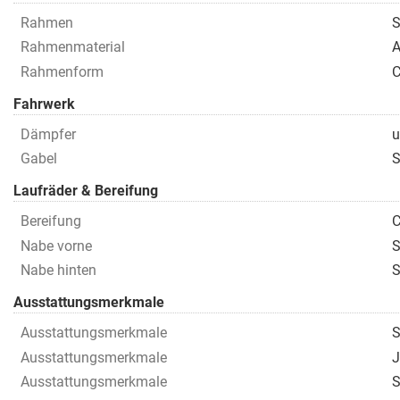
Rahmen
S
Rahmenmaterial
A
Rahmenform
C
Fahrwerk
Dämpfer
u
Gabel
S
Laufräder & Bereifung
Bereifung
C
Nabe vorne
S
Nabe hinten
S
Ausstattungsmerkmale
Ausstattungsmerkmale
S
Ausstattungsmerkmale
J
Ausstattungsmerkmale
S