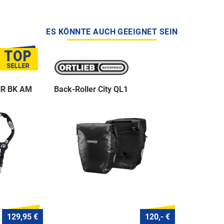
ES KÖNNTE AUCH GEEIGNET SEIN
NR BK AM
Back-Roller City QL1
129,95 €
120,- €