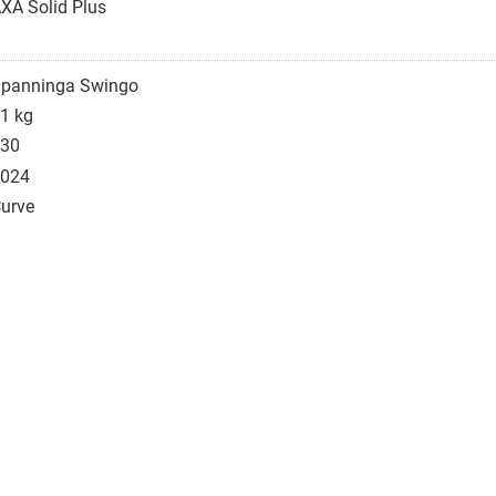
XA Solid Plus
panninga Swingo
1 kg
30
024
urve