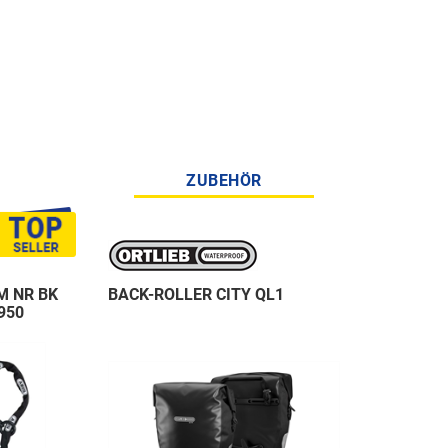
ZUBEHÖR
M NR BK
BACK-ROLLER CITY QL1
950