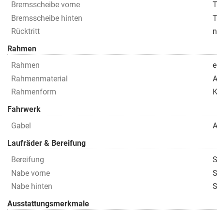
Bremsscheibe vorne
T
Bremsscheibe hinten
T
Rücktritt
n
Rahmen
Rahmen
e
Rahmenmaterial
A
Rahmenform
Fahrwerk
Gabel
A
Laufräder & Bereifung
Bereifung
S
Nabe vorne
S
Nabe hinten
S
Ausstattungsmerkmale