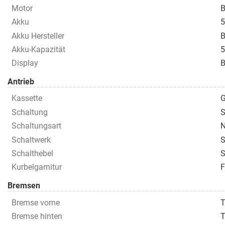
Motor
B
Akku
5
Akku Hersteller
B
Akku-Kapazität
5
Display
B
Antrieb
Kassette
G
Schaltung
S
Schaltungsart
N
Schaltwerk
S
Schalthebel
S
Kurbelgarnitur
F
Bremsen
Bremse vorne
T
Bremse hinten