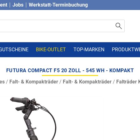
vent
Jobs
Werkstatt-Terminbuchung
GUTSCHEINE
BIKE-OUTLET
TOP-MARKEN
PRODUKTW
FUTURA COMPACT F5 20 ZOLL - 545 WH - KOMPAKT
es
/
Falt- & Kompakträder
/
Falt- & Kompakträder
/
Falträder