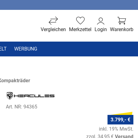
Vergleichen
Merkzettel
Login
Warenkorb
ELT
WERBUNG
 Kompakträder
Art. NR: 94365
3.799,- €
inkl. 19% MwSt.
zzgl. 34,95 €
Versand