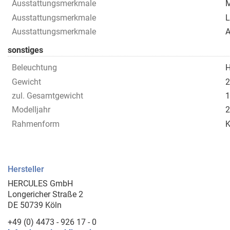
Ausstattungsmerkmale
M
Ausstattungsmerkmale
L
Ausstattungsmerkmale
A
sonstiges
Beleuchtung
H
Gewicht
2
zul. Gesamtgewicht
1
Modelljahr
2
Rahmenform
Hersteller
HERCULES GmbH
Longericher Straße 2
DE 50739 Köln
+49 (0) 4473 - 926 17 - 0