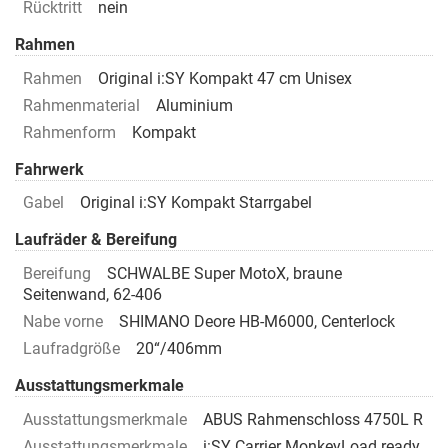
Rücktritt
nein
Rahmen
Rahmen
Original i:SY Kompakt 47 cm Unisex
Rahmenmaterial
Aluminium
Rahmenform
Kompakt
Fahrwerk
Gabel
Original i:SY Kompakt Starrgabel
Laufräder & Bereifung
Bereifung
SCHWALBE Super MotoX, braune
Seitenwand, 62-406
Nabe vorne
SHIMANO Deore HB-M6000, Centerlock
Laufradgröße
20“/406mm
Ausstattungsmerkmale
Ausstattungsmerkmale
ABUS Rahmenschloss 4750L R
Ausstattungsmerkmale
i:SY Carrier MonkeyLoad ready