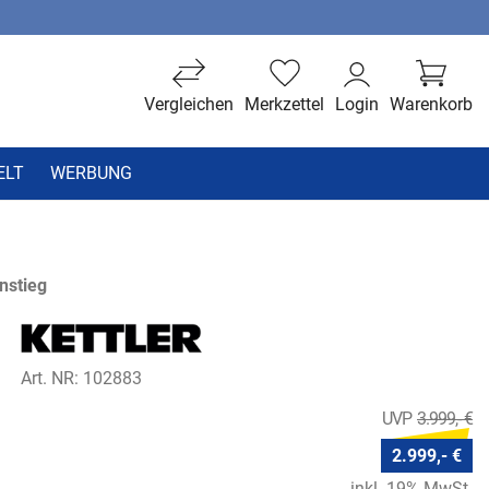
Vergleichen
Merkzettel
Login
Warenkorb
ELT
WERBUNG
nstieg
Art. NR: 102883
3.999,- €
2.999,- €
inkl. 19% MwSt.