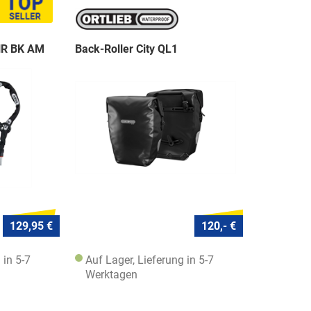
NR BK AM
Back-Roller City QL1
129,95 €
120,- €
 in 5-7
Auf Lager, Lieferung in 5-7
Werktagen