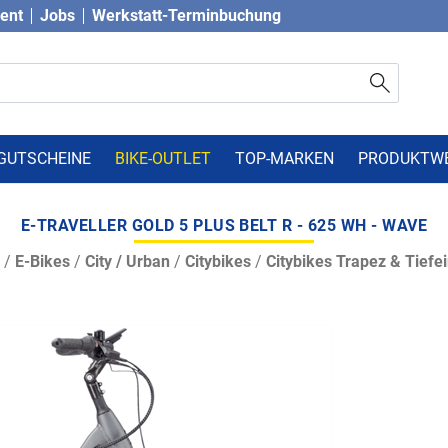
vent
Jobs
Werkstatt-Terminbuchung
GUTSCHEINE
BIKE-OUTLET
TOP-MARKEN
PRODUKTW
E-TRAVELLER GOLD 5 PLUS BELT R - 625 WH - WAVE
/
E-Bikes
/
City / Urban
/
Citybikes
/
Citybikes Trapez & Tiefei