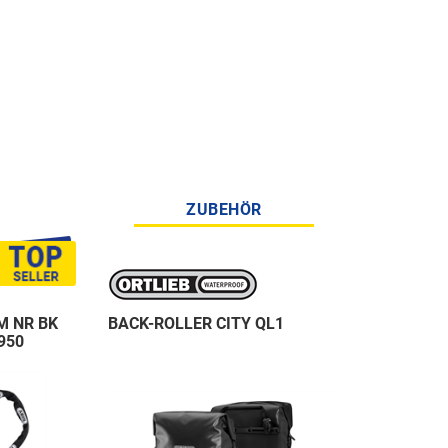
ZUBEHÖR
M NR BK
BACK-ROLLER CITY QL1
950