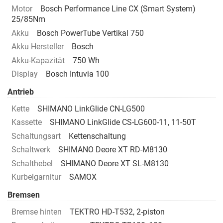
Motor
Bosch Performance Line CX (Smart System)
25/85Nm
Akku
Bosch PowerTube Vertikal 750
Akku Hersteller
Bosch
Akku-Kapazität
750 Wh
Display
Bosch Intuvia 100
Antrieb
Kette
SHIMANO LinkGlide CN-LG500
Kassette
SHIMANO LinkGlide CS-LG600-11, 11-50T
Schaltungsart
Kettenschaltung
Schaltwerk
SHIMANO Deore XT RD-M8130
Schalthebel
SHIMANO Deore XT SL-M8130
Kurbelgarnitur
SAMOX
Bremsen
Bremse hinten
TEKTRO HD-T532, 2-piston