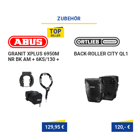
ZUBEHÖR
GRANIT XPLUS 6950M
BACK-ROLLER CITY QL1
NR BK AM + 6KS/130 +
ST 5950
129,95 €
120,- €