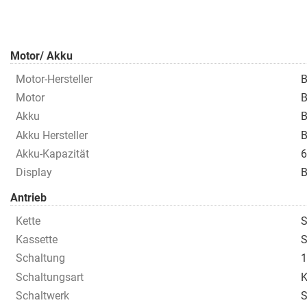
Motor/ Akku
Motor-Hersteller
Motor
B
Akku
B
Akku Hersteller
B
Akku-Kapazität
6
Display
B
Antrieb
Kette
S
Kassette
S
Schaltung
1
Schaltungsart
K
Schaltwerk
S