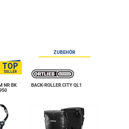
ZUBEHÖR
M NR BK
BACK-ROLLER CITY QL1
950