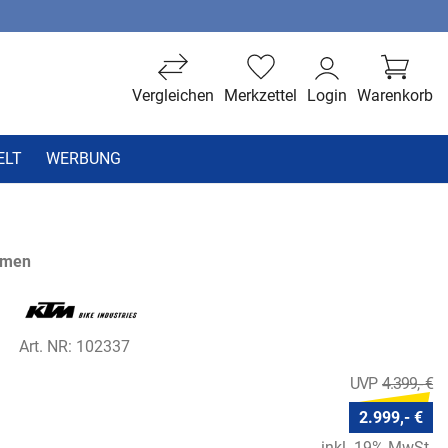
Vergleichen
Merkzettel
Login
Warenkorb
ELT
WERBUNG
hmen
Art. NR: 102337
4.399,- €
2.999,- €
inkl. 19% MwSt.