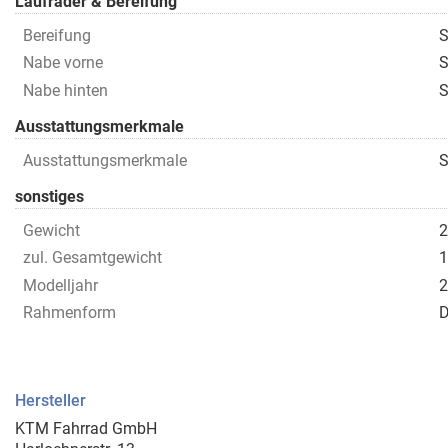
Laufräder & Bereifung
Bereifung
S
Nabe vorne
S
Nabe hinten
S
Ausstattungsmerkmale
Ausstattungsmerkmale
S
sonstiges
Gewicht
2
zul. Gesamtgewicht
1
Modelljahr
2
Rahmenform
D
Hersteller
KTM Fahrrad GmbH