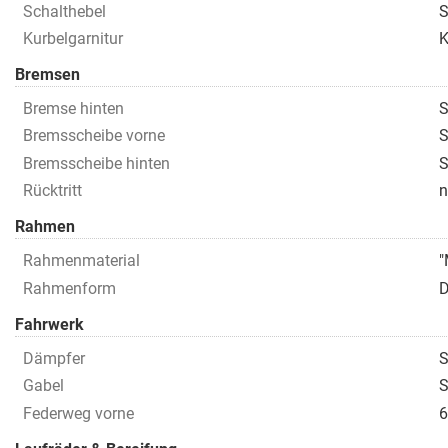
Schalthebel
S
Kurbelgarnitur
K
Bremsen
Bremse hinten
S
Bremsscheibe vorne
S
Bremsscheibe hinten
S
Rücktritt
n
Rahmen
Rahmenmaterial
"
Rahmenform
D
Fahrwerk
Dämpfer
S
Gabel
S
Federweg vorne