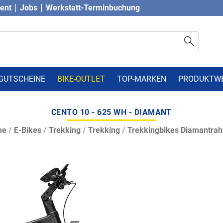
vent
Jobs
Werkstatt-Terminbuchung
GUTSCHEINE
BIKE-OUTLET
TOP-MARKEN
PRODUKTW
CENTO 10 - 625 WH - DIAMANT
me
/
E-Bikes
/
Trekking
/
Trekking
/
Trekkingbikes Diamantra