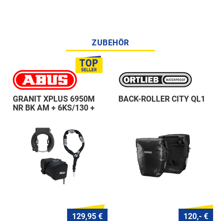
ZUBEHÖR
GRANIT XPLUS 6950M
BACK-ROLLER CITY QL1
NR BK AM + 6KS/130 +
ST 5950
129,95 €
120,- €