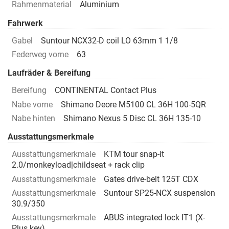
Rahmenmaterial
Aluminium
Fahrwerk
Gabel
Suntour NCX32-D coil LO 63mm 1 1/8
Federweg vorne
63
Laufräder & Bereifung
Bereifung
CONTINENTAL Contact Plus
Nabe vorne
Shimano Deore M5100 CL 36H 100-5QR
Nabe hinten
Shimano Nexus 5 Disc CL 36H 135-10
Ausstattungsmerkmale
Ausstattungsmerkmale
KTM tour snap-it
2.0/monkeyload|childseat + rack clip
Ausstattungsmerkmale
Gates drive-belt 125T CDX
Ausstattungsmerkmale
Suntour SP25-NCX suspension
30.9/350
Ausstattungsmerkmale
ABUS integrated lock IT1 (X-
Plus key)