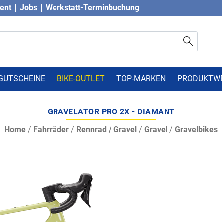
vent
Jobs
Werkstatt-Terminbuchung
GUTSCHEINE
BIKE-OUTLET
TOP-MARKEN
PRODUKTW
GRAVELATOR PRO 2X - DIAMANT
Home
/
Fahrräder
/
Rennrad / Gravel
/
Gravel
/
Gravelbikes