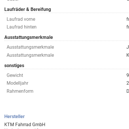
Laufräder & Bereifung
Laufrad vorne
f
Laufrad hinten
f
Ausstattungsmerkmale
Ausstattungsmerkmale
J
Ausstattungsmerkmale
K
sonstiges
Gewicht
9
Modelljahr
2
Rahmenform
D
Hersteller
KTM Fahrrad GmbH