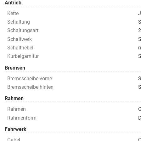
Antrieb
Kette
J
Schaltung
S
Schaltungsart
Schaltwerk
S
Schalthebel
r
Kurbelgarnitur
S
Bremsen
Bremsscheibe vorne
S
Bremsscheibe hinten
S
Rahmen
Rahmen
G
Rahmenform
D
Fahrwerk
Gabel
G