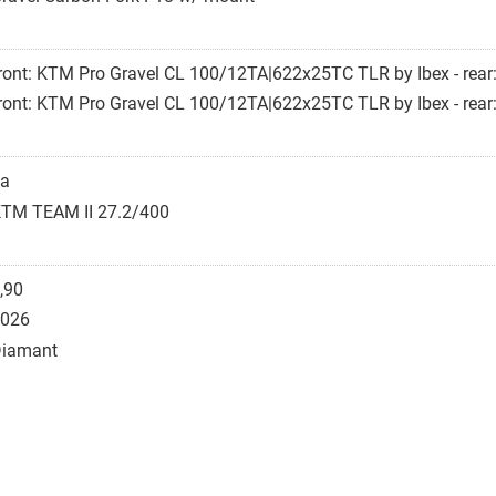
ront: KTM Pro Gravel CL 100/12TA|622x25TC TLR by Ibex - re
ront: KTM Pro Gravel CL 100/12TA|622x25TC TLR by Ibex - re
a
TM TEAM II 27.2/400
,90
026
iamant