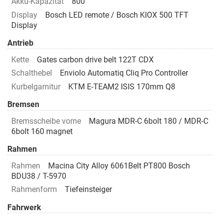
Akku-Kapazität
800
Display
Bosch LED remote / Bosch KIOX 500 TFT
Display
Antrieb
Kette
Gates carbon drive belt 122T CDX
Schalthebel
Enviolo Automatiq Cliq Pro Controller
Kurbelgarnitur
KTM E-TEAM2 ISIS 170mm Q8
Bremsen
Bremsscheibe vorne
Magura MDR-C 6bolt 180 / MDR-C
6bolt 160 magnet
Rahmen
Rahmen
Macina City Alloy 6061Belt PT800 Bosch
BDU38 / T-5970
Rahmenform
Tiefeinsteiger
Fahrwerk