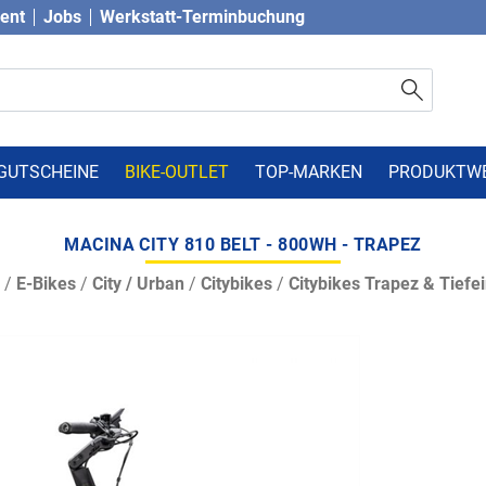
vent
Jobs
Werkstatt-Terminbuchung
GUTSCHEINE
BIKE-OUTLET
TOP-MARKEN
PRODUKTW
MACINA CITY 810 BELT - 800WH - TRAPEZ
/
E-Bikes
/
City / Urban
/
Citybikes
/
Citybikes Trapez & Tiefei