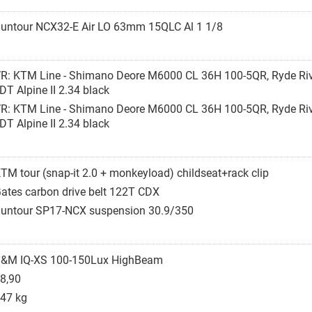
untour NCX32-E Air LO 63mm 15QLC Al 1 1/8
R: KTM Line - Shimano Deore M6000 CL 36H 100-5QR, Ryde Riv
T Alpine II 2.34 black
R: KTM Line - Shimano Deore M6000 CL 36H 100-5QR, Ryde Riv
T Alpine II 2.34 black
TM tour (snap-it 2.0 + monkeyload) childseat+rack clip
ates carbon drive belt 122T CDX
untour SP17-NCX suspension 30.9/350
&M IQ-XS 100-150Lux HighBeam
8,90
47 kg