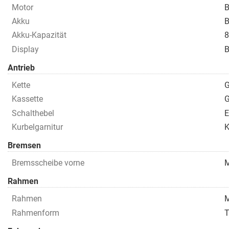
Motor
B
Akku
B
Akku-Kapazität
8
Display
B
Antrieb
Kette
G
Kassette
G
Schalthebel
E
Kurbelgarnitur
K
Bremsen
Bremsscheibe vorne
M
Rahmen
Rahmen
M
Rahmenform
T