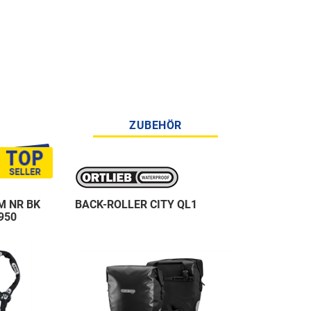
ZUBEHÖR
M NR BK
BACK-ROLLER CITY QL1
950