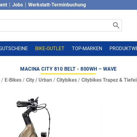
vent
Jobs
Werkstatt-Terminbuchung
GUTSCHEINE
BIKE-OUTLET
TOP-MARKEN
PRODUKTW
MACINA CITY 810 BELT - 800WH – WAVE
/
E-Bikes
/
City / Urban
/
Citybikes
/
Citybikes Trapez & Tiefei