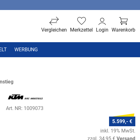
Vergleichen
Merkzettel
Login
Warenkorb
ELT
WERBUNG
nstieg
Art. NR: 1009073
5.599,- €
inkl. 19% MwSt.
zzgl. 34,95 €
Versand