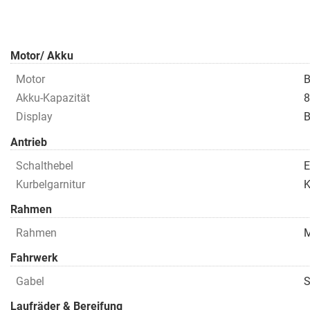
Motor/ Akku
Motor
B
Akku-Kapazität
8
Display
B
Antrieb
Schalthebel
E
Kurbelgarnitur
K
Rahmen
Rahmen
M
Fahrwerk
Gabel
S
Laufräder & Bereifung