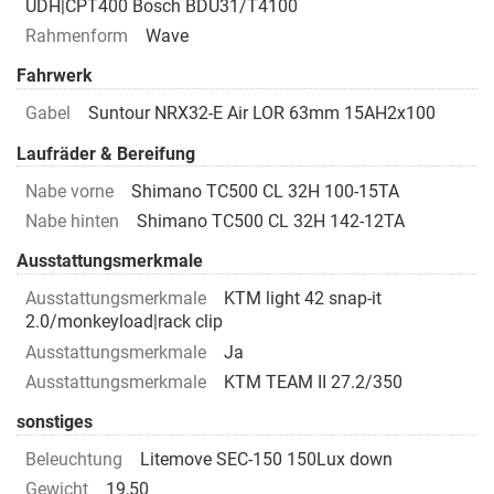
UDH|CPT400 Bosch BDU31/T4100
Rahmenform
Wave
Fahrwerk
Gabel
Suntour NRX32-E Air LOR 63mm 15AH2x100
Laufräder & Bereifung
Nabe vorne
Shimano TC500 CL 32H 100-15TA
Nabe hinten
Shimano TC500 CL 32H 142-12TA
Ausstattungsmerkmale
Ausstattungsmerkmale
KTM light 42 snap-it
2.0/monkeyload|rack clip
Ausstattungsmerkmale
Ja
Ausstattungsmerkmale
KTM TEAM II 27.2/350
sonstiges
Beleuchtung
Litemove SEC-150 150Lux down
Gewicht
19,50