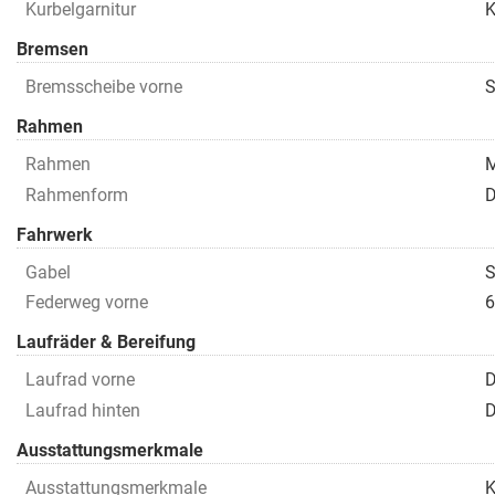
Kurbelgarnitur
K
Bremsen
Bremsscheibe vorne
S
Rahmen
Rahmen
M
Rahmenform
D
Fahrwerk
Gabel
S
Federweg vorne
6
Laufräder & Bereifung
Laufrad vorne
D
Laufrad hinten
D
Ausstattungsmerkmale
Ausstattungsmerkmale
K