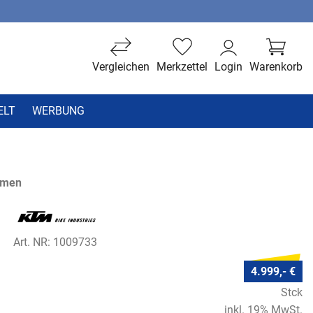
Vergleichen
Merkzettel
Login
Warenkorb
ELT
WERBUNG
hmen
Art. NR: 1009733
4.999,- €
Stck
inkl. 19% MwSt.