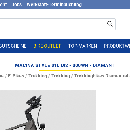
vent
Jobs
Werkstatt-Terminbuchung
GUTSCHEINE
BIKE-OUTLET
TOP-MARKEN
PRODUKTW
MACINA STYLE 810 DI2 - 800WH - DIAMANT
me
/
E-Bikes
/
Trekking
/
Trekking
/
Trekkingbikes Diamantra