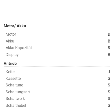
Motor/ Akku
Motor
B
Akku
B
Akku-Kapazität
8
Display
B
Antrieb
Kette
J
Kassette
S
Schaltung
S
Schaltungsart
S
Schaltwerk
S
Schalthebel
S