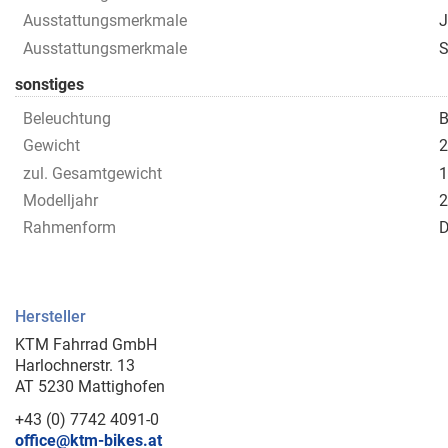
Ausstattungsmerkmale
J
Ausstattungsmerkmale
S
sonstiges
Beleuchtung
B
Gewicht
2
zul. Gesamtgewicht
1
Modelljahr
2
Rahmenform
D
Hersteller
KTM Fahrrad GmbH
Harlochnerstr. 13
AT 5230 Mattighofen
+43 (0) 7742 4091-0
office@ktm-bikes.at