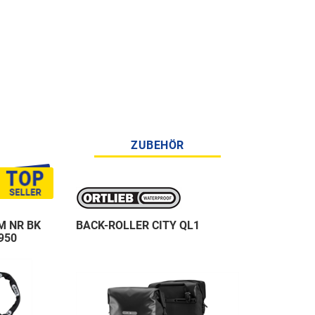
ZUBEHÖR
M NR BK
BACK-ROLLER CITY QL1
950