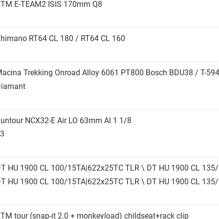
TM E-TEAM2 ISIS 170mm Q8
himano RT64 CL 180 / RT64 CL 160
acina Trekking Onroad Alloy 6061 PT800 Bosch BDU38 / T-59
iamant
untour NCX32-E Air LO 63mm Al 1 1/8
3
T HU 1900 CL 100/15TA|622x25TC TLR \ DT HU 1900 CL 135
T HU 1900 CL 100/15TA|622x25TC TLR \ DT HU 1900 CL 135
TM tour (snap-it 2.0 + monkeyload) childseat+rack clip