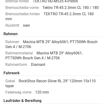
Bremse hinten
TEKTRO HD-M535 4-Piston
Bremsscheibe vorne
Tektro TR-45 2.3mm CL 180 / 180
Bremsscheibe hinten
TEKTRO TR-45 2.3mm CL 180
mm
Rücktritt
nein
Rahmen
Rahmen
Macina MTB 29" Alloy6061; PT750Wh Bosch
Gen.4 / M-2706
Rahmenmaterial
Macina MTB 29" Alloy6061,
PT750Wh Bosch Gen.4 / M-2706
Rahmenform
Diamant
Fahrwerk
Gabel
RockShox Recon Silver RL 29" 120mm 15x110
taper
Federweg vorne
120 mm
Laufräder & Bereifung