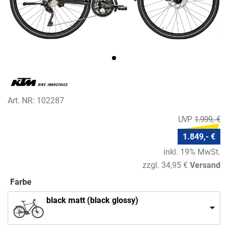
Art. NR: 102287
1.999,- €
1.849,- €
inkl. 19% MwSt.
zzgl. 34,95 €
Versand
Farbe
black matt (black glossy)