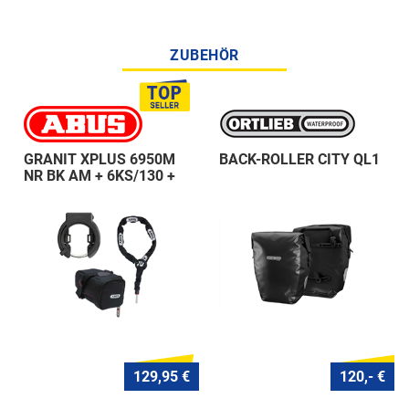
ZUBEHÖR
GRANIT XPLUS 6950M
BACK-ROLLER CITY QL1
NR BK AM + 6KS/130 +
ST 5950
129,95 €
120,- €