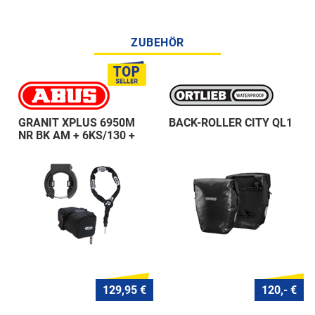
ZUBEHÖR
GRANIT XPLUS 6950M
BACK-ROLLER CITY QL1
NR BK AM + 6KS/130 +
ST 5950
129,95 €
120,- €