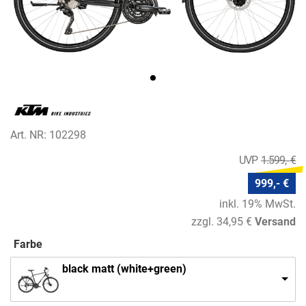
Art. NR: 102298
1.599,- €
999,- €
inkl. 19% MwSt.
zzgl. 34,95 €
Versand
Farbe
black matt (white+green)