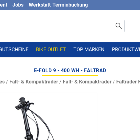
vent
Jobs
Werkstatt-Terminbuchung
GUTSCHEINE
BIKE-OUTLET
TOP-MARKEN
PRODUKTW
E-FOLD 9 - 400 WH - FALTRAD
es
/
Falt- & Kompakträder
/
Falt- & Kompakträder
/
Falträder