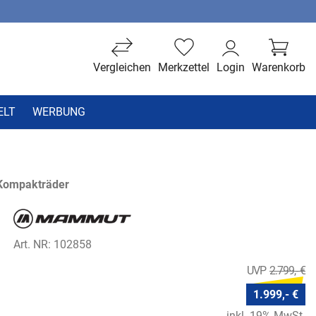
Vergleichen
Merkzettel
Login
Warenkorb
ELT
WERBUNG
 Kompakträder
Art. NR: 102858
2.799,- €
1.999,- €
inkl. 19% MwSt.