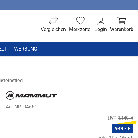
Vergleichen
Merkzettel
Login
Warenkorb
ELT
WERBUNG
efeinstieg
Art. NR: 94661
1.149,- €
949,- €
inkl. 19% MwSt.