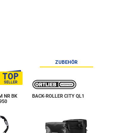
ZUBEHÖR
M NR BK
BACK-ROLLER CITY QL1
950