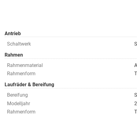
Antrieb
Schaltwerk
S
Rahmen
Rahmenmaterial
A
Rahmenform
T
Laufräder & Bereifung
Bereifung
S
Modelljahr
2
Rahmenform
T