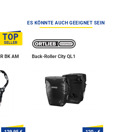
ES KÖNNTE AUCH GEEIGNET SEIN
NR BK AM
Back-Roller City QL1
129,95 €
120,- €