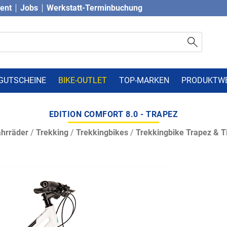
vent
Jobs
Werkstatt-Terminbuchung
GUTSCHEINE
BIKE-OUTLET
TOP-MARKEN
PRODUKTW
EDITION COMFORT 8.0 - TRAPEZ
hrräder
/
Trekking
/
Trekkingbikes
/
Trekkingbike Trapez & Ti