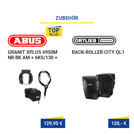
ZUBEHÖR
GRANIT XPLUS 6950M
BACK-ROLLER CITY QL1
NR BK AM + 6KS/130 +
ST 5950
129,95 €
120,- €