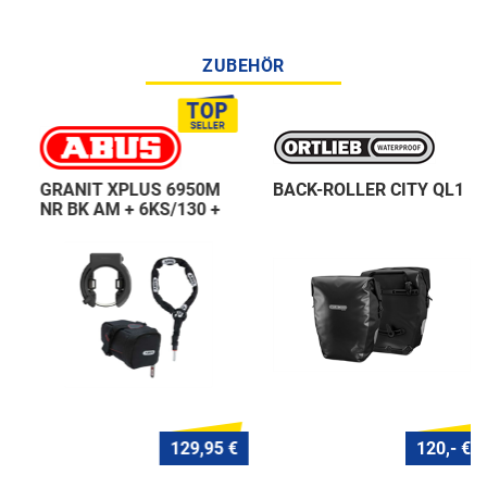
ZUBEHÖR
GRANIT XPLUS 6950M
BACK-ROLLER CITY QL1
NR BK AM + 6KS/130 +
ST 5950
129,95 €
120,- €