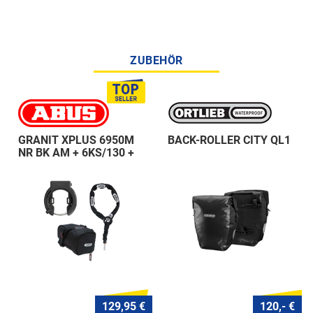
ZUBEHÖR
GRANIT XPLUS 6950M
BACK-ROLLER CITY QL1
NR BK AM + 6KS/130 +
ST 5950
129,95 €
120,- €