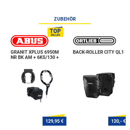
ZUBEHÖR
GRANIT XPLUS 6950M
BACK-ROLLER CITY QL1
NR BK AM + 6KS/130 +
ST 5950
129,95 €
120,- €