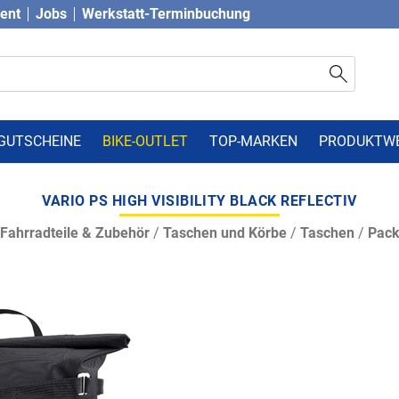
vent
Jobs
Werkstatt-Terminbuchung
GUTSCHEINE
BIKE-OUTLET
TOP-MARKEN
PRODUKTW
VARIO PS HIGH VISIBILITY BLACK REFLECTIV
Fahrradteile & Zubehör
/
Taschen und Körbe
/
Taschen
/
Pack