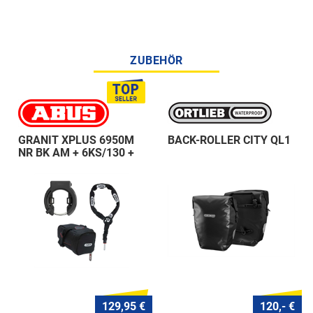
ZUBEHÖR
GRANIT XPLUS 6950M
BACK-ROLLER CITY QL1
NR BK AM + 6KS/130 +
ST 5950
129,95 €
120,- €