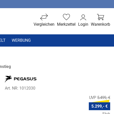
Vergleichen
Merkzettel
Login
Warenkorb
ELT
WERBUNG
nstieg
Art. NR: 1012030
5.499,- €
5.299,- €
Stck