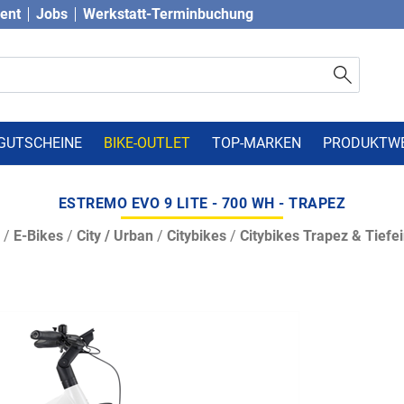
vent
Jobs
Werkstatt-Terminbuchung
GUTSCHEINE
BIKE-OUTLET
TOP-MARKEN
PRODUKTW
ESTREMO EVO 9 LITE - 700 WH - TRAPEZ
/
E-Bikes
/
City / Urban
/
Citybikes
/
Citybikes Trapez & Tiefei