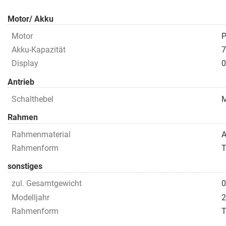
Motor/ Akku
Motor
P
Akku-Kapazität
7
Display
0
Antrieb
Schalthebel
Rahmen
Rahmenmaterial
A
Rahmenform
T
sonstiges
zul. Gesamtgewicht
0
Modelljahr
2
Rahmenform
T