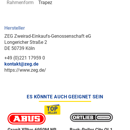
Rahmenform
Trapez
Hersteller
ZEG Zweirad-Einkaufs-Genossenschaft eG
Longericher Straße 2
DE 50739 Köln
+49 (0)221 17959 0
kontakt@zeg.de
https://www.zeg.de/
ES KÖNNTE AUCH GEEIGNET SEIN
Granit XPlus 6950M NR
Back-Roller City QL1