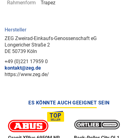
Rahmenform
Trapez
Hersteller
ZEG Zweirad-Einkaufs-Genossenschaft eG
Longericher Straße 2
DE 50739 Köln
+49 (0)221 17959 0
kontakt@zeg.de
https://www.zeg.de/
ES KÖNNTE AUCH GEEIGNET SEIN
Granit XPlus 6950M NR
Back-Roller City QL1