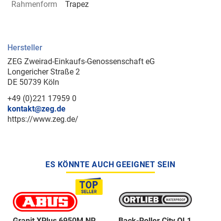
Rahmenform
Trapez
Hersteller
ZEG Zweirad-Einkaufs-Genossenschaft eG
Longericher Straße 2
DE 50739 Köln
+49 (0)221 17959 0
kontakt@zeg.de
https://www.zeg.de/
ES KÖNNTE AUCH GEEIGNET SEIN
Granit XPlus 6950M NR
Back-Roller City QL1