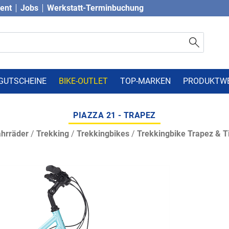
vent
Jobs
Werkstatt-Terminbuchung
GUTSCHEINE
BIKE-OUTLET
TOP-MARKEN
PRODUKTW
PIAZZA 21 - TRAPEZ
hrräder
/
Trekking
/
Trekkingbikes
/
Trekkingbike Trapez & Ti