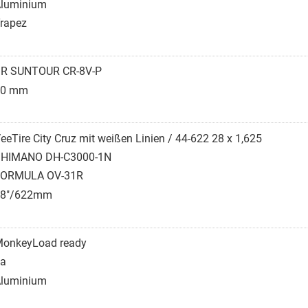
luminium
rapez
R SUNTOUR CR-8V-P
40 mm
eeTire City Cruz mit weißen Linien / 44-622 28 x 1,625
HIMANO DH-C3000-1N
FORMULA OV-31R
28"/622mm
onkeyLoad ready
a
luminium