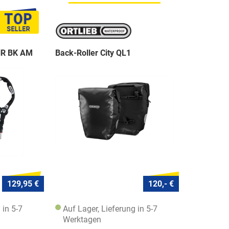
NR BK AM
Back-Roller City QL1
129,95 €
120,- €
 in 5-7
Auf Lager, Lieferung in 5-7
Werktagen