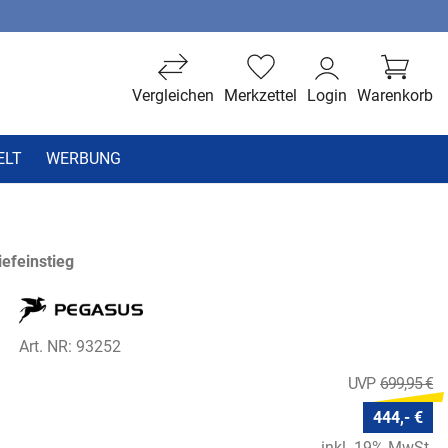
Vergleichen
Merkzettel
Login
Warenkorb
ELT
WERBUNG
efeinstieg
Art. NR: 93252
699,95 €
444,- €
inkl. 19% MwSt.