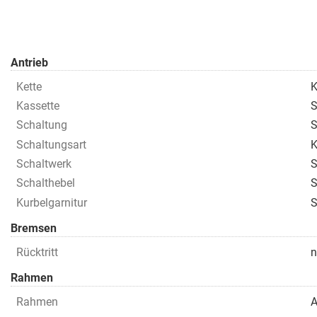
Antrieb
Kette
K
Kassette
S
Schaltung
S
Schaltungsart
K
Schaltwerk
S
Schalthebel
S
Kurbelgarnitur
S
Bremsen
Rücktritt
n
Rahmen
Rahmen
A