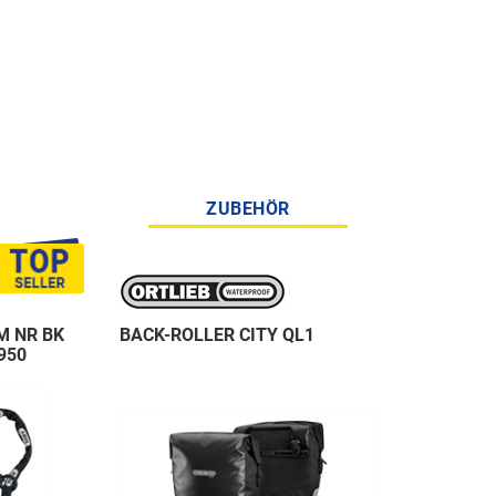
ZUBEHÖR
M NR BK
BACK-ROLLER CITY QL1
950