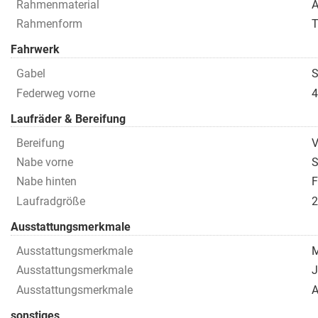
Rahmenmaterial
A
Rahmenform
T
Fahrwerk
Gabel
S
Federweg vorne
Laufräder & Bereifung
Bereifung
V
Nabe vorne
S
Nabe hinten
Laufradgröße
Ausstattungsmerkmale
Ausstattungsmerkmale
M
Ausstattungsmerkmale
J
Ausstattungsmerkmale
A
sonstiges