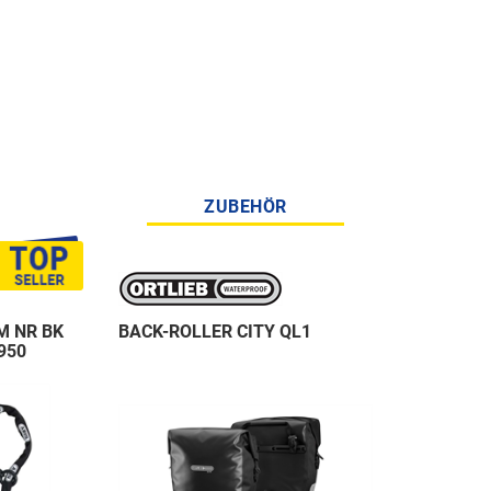
ZUBEHÖR
M NR BK
BACK-ROLLER CITY QL1
950