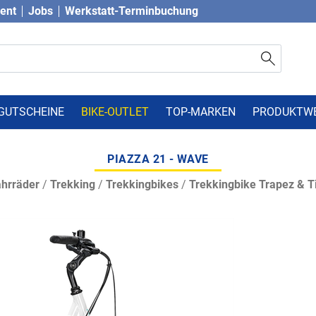
vent
Jobs
Werkstatt-Terminbuchung
GUTSCHEINE
BIKE-OUTLET
TOP-MARKEN
PRODUKTW
PIAZZA 21 - WAVE
hrräder
/
Trekking
/
Trekkingbikes
/
Trekkingbike Trapez & Ti