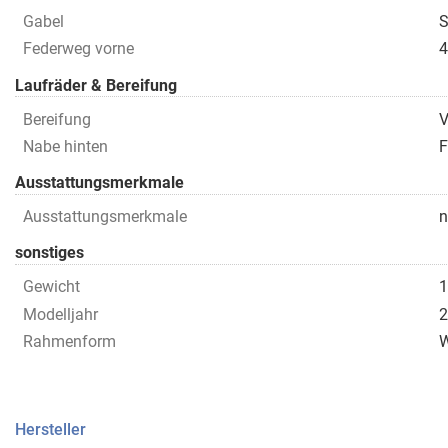
Gabel
S
Federweg vorne
Laufräder & Bereifung
Bereifung
V
Nabe hinten
Ausstattungsmerkmale
Ausstattungsmerkmale
n
sonstiges
Gewicht
1
Modelljahr
2
Rahmenform
Hersteller