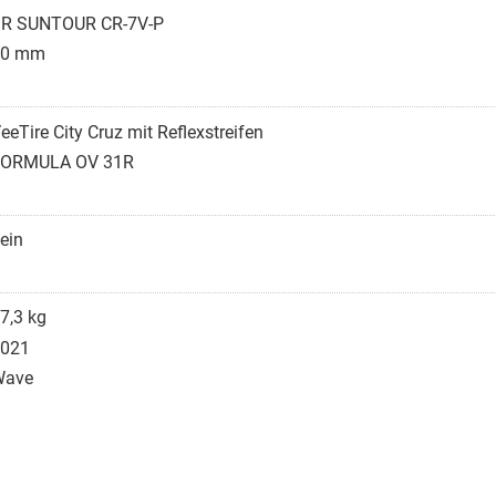
R SUNTOUR CR-7V-P
40 mm
eeTire City Cruz mit Reflexstreifen
FORMULA OV 31R
ein
7,3 kg
021
Wave