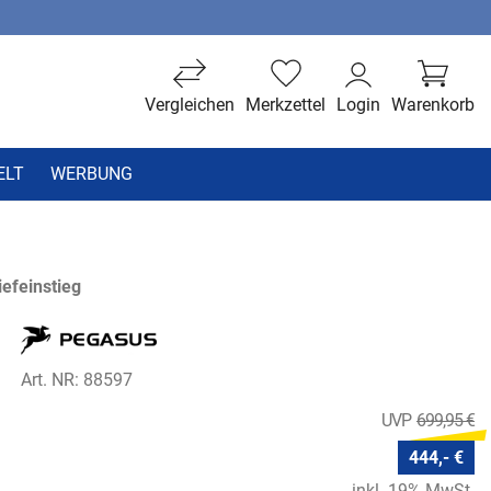
Vergleichen
Merkzettel
Login
Warenkorb
ELT
WERBUNG
efeinstieg
Art. NR: 88597
699,95 €
444,- €
inkl. 19% MwSt.